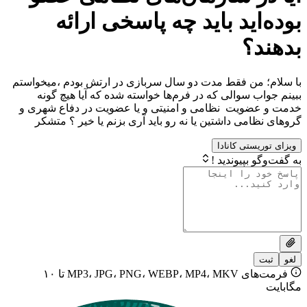
اید باید چه پاسخی ارائه
؟
من فقط مدت دو سال سربازی در ارتش بودم ،میخواستم
 سوالی که در فرم‌ها خواسته شده که آیا هیچ گونه
ویت نظامی و امنیتی و یا عضویت در دفاع شهری و
می داشتین یا نه رو باید آری بزنم یا خیر ؟ متشکر
ستی کانادا
بپیوندید !
فرمت‌های MP3، JPG، PNG، WEBP، MP4، MKV تا ۱۰