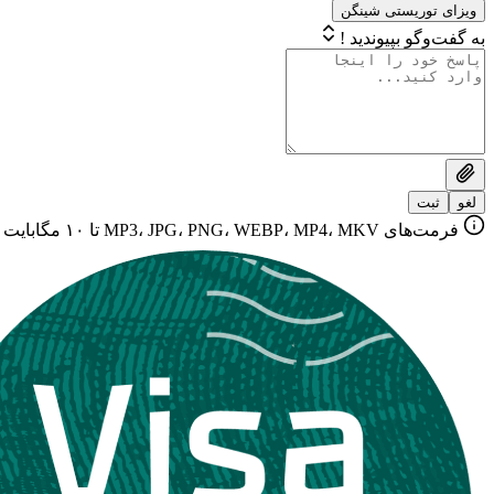
ویزای توریستی شینگن
به گفت‌وگو بپیوندید !
لغو
ثبت
فرمت‌های MP3، JPG، PNG، WEBP، MP4، MKV تا ۱۰ مگابایت