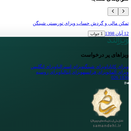
تمکن مالی و گردش حساب ویزای توریستی شینگن
12 آبان 1398
1 جواب
ویزاهای پر درخواست
ویزای کانادا
ویزای شینگن
ویزای استرالیا
ویزای انگلیس
ویزای آلمان
ویزای فرانسه
ویزای ایتالیا
ویزای روسیه
026
1836