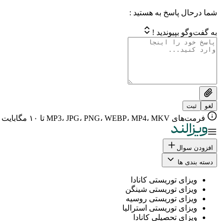
شما درحال پاسخ به هستید :
به گفت‌وگو بپیوندید !
لغو
ثبت
فرمت‌های MP3، JPG، PNG، WEBP، MP4، MKV تا ۱۰ مگابایت
افزودن سوال
دسته بندی ها
ویزای توریستی کانادا
ویزای توریستی شینگن
ویزای توریستی روسیه
ویزای توریستی استرالیا
ویزای تحصیلی کانادا