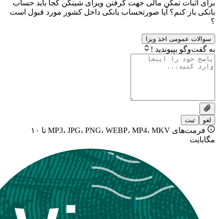
ت تمکن مالی جهت گرفتن ویزای شینگن کجا باید حساب
 کنم؟ آیا صورتحساب بانکی داخل کشور مورد قبول است
ومی اخذ ویزا
بپیوندید !
فرمت‌های MP3، JPG، PNG، WEBP، MP4، MKV تا ۱۰