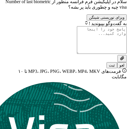
سلام در اپلیکیشن فرم فرانسه منظور از Number of last biometric
یستی شینگن
بپیوندید !
فرمت‌های MP3، JPG، PNG، WEBP، MP4، MKV تا ۱۰