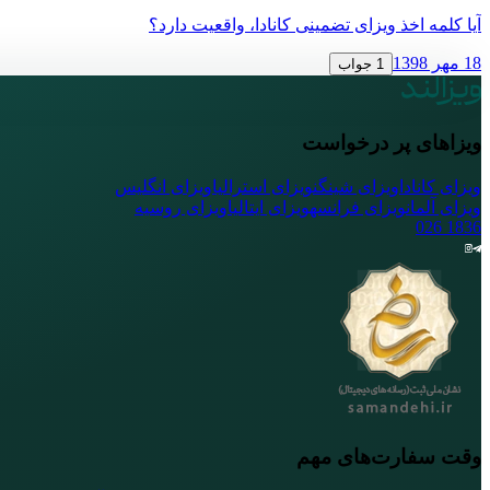
آیا کلمه اخذ ویزای تضمینی کانادا، واقعیت دارد؟
18 مهر 1398
1 جواب
ویزاهای پر درخواست
ویزای کانادا
ویزای شینگن
ویزای استرالیا
ویزای انگلیس
ویزای آلمان
ویزای فرانسه
ویزای ایتالیا
ویزای روسیه
026
1836
وقت سفارت‌های مهم