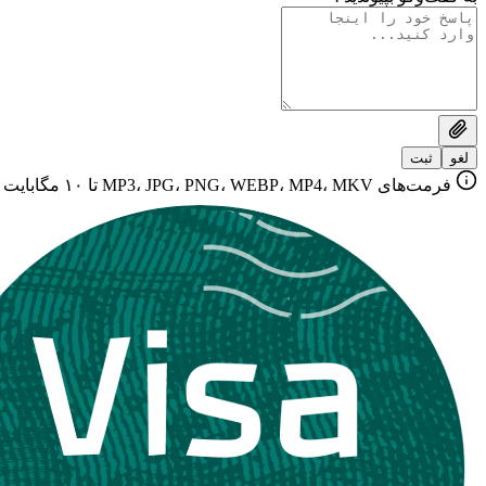
لغو
ثبت
فرمت‌های MP3، JPG، PNG، WEBP، MP4، MKV تا ۱۰ مگابایت