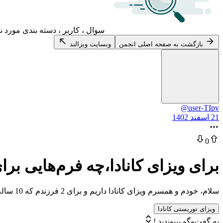
سوال ، کاربر ، دسته بندی مورد ن
بازگشت به صفحه اصلی انجمن
وبسایت ویزالند
@user-TIpv
21 اسفند 1402
0
برای ویزای کانادا،چه فرم‌هایی بر
سلام، خودم و همسرم ویزای کانادا داریم و برای 2 فرزندم که 10 ساله هستند، چه فرم‌هایی باید تکمیل بشه؟
ویزای توریستی کانادا
به گفت‌وگو بپیوندید !