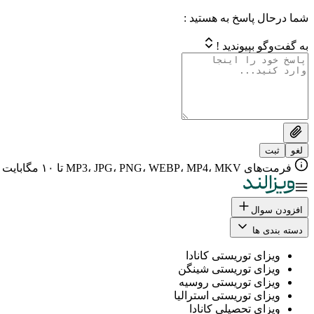
شما درحال پاسخ به هستید :
به گفت‌وگو بپیوندید !
لغو
ثبت
فرمت‌های MP3، JPG، PNG، WEBP، MP4، MKV تا ۱۰ مگابایت
افزودن سوال
دسته بندی ها
ویزای توریستی کانادا
ویزای توریستی شینگن
ویزای توریستی روسیه
ویزای توریستی استرالیا
ویزای تحصیلی کانادا