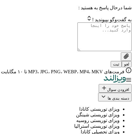
شما درحال پاسخ به هستید :
به گفت‌وگو بپیوندید !
لغو
ثبت
فرمت‌های MP3، JPG، PNG، WEBP، MP4، MKV تا ۱۰ مگابایت
افزودن سوال
دسته بندی ها
ویزای توریستی کانادا
ویزای توریستی شینگن
ویزای توریستی روسیه
ویزای توریستی استرالیا
ویزای تحصیلی کانادا