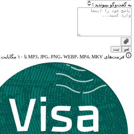
به گفت‌وگو بپیوندید !
لغو
ثبت
فرمت‌های MP3، JPG، PNG، WEBP، MP4، MKV تا ۱۰ مگابایت