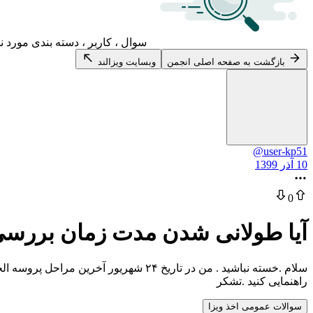
سوال ، کاربر ، دسته بندی مورد ن
بازگشت به صفحه اصلی انجمن
وبسایت ویزالند
@user-kp51
10 آذر 1399
0
آیا طولانی شدن مدت زمان بررسی
سلام .خسته نباشید . من در تاریخ ۲۴ شه
راهنمایی کنید .تشکر
سوالات عمومی اخذ ویزا