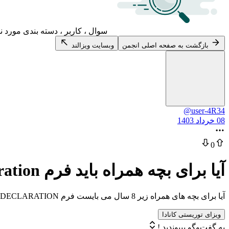
سوال ، کاربر ، دسته بندی مورد ن
بازگشت به صفحه اصلی انجمن
وبسایت ویزالند
@user-4R34
08 خرداد 1403
0
آیا برای بچه همراه باید فرم Custodianship Declaration کانادا پر بشه؟
آیا برای بچه های همراه زیر 8 سال می بایست فرم CUSTODIANSHIP DECLARATION پر شود یا نیازی به تکمیل این فرم نیست؟
ویزای توریستی کانادا
به گفت‌وگو بپیوندید !