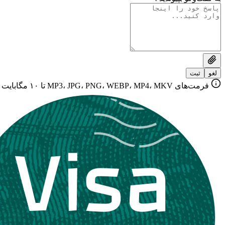
لغو
ثبت
فرمت‌های MP3، JPG، PNG، WEBP، MP4، MKV تا ۱۰ مگابایت