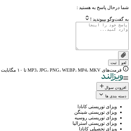
شما درحال پاسخ به هستید :
به گفت‌وگو بپیوندید !
لغو
ثبت
فرمت‌های MP3، JPG، PNG، WEBP، MP4، MKV تا ۱۰ مگابایت
افزودن سوال
دسته بندی ها
ویزای توریستی کانادا
ویزای توریستی شینگن
ویزای توریستی روسیه
ویزای توریستی استرالیا
ویزای تحصیلی کانادا