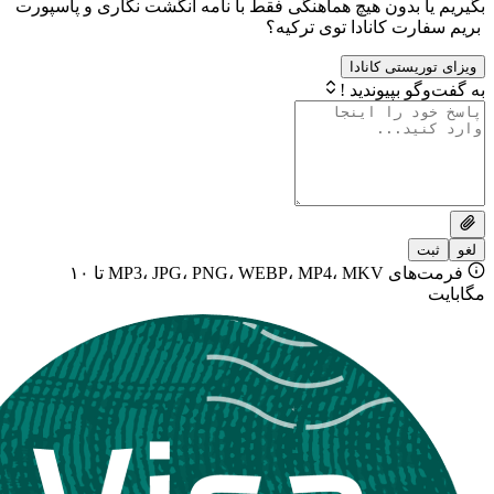
بدون هیچ هماهنگی فقط با نامه انگشت نگاری و پاسپورت
 کانادا توی ترکیه؟
ستی کانادا
بپیوندید !
فرمت‌های MP3، JPG، PNG، WEBP، MP4، MKV تا ۱۰