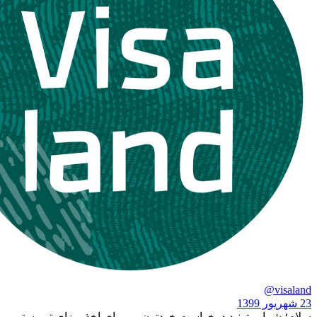
 میتونید درخواست خودتون رو برای اخذ ویزای توریستی