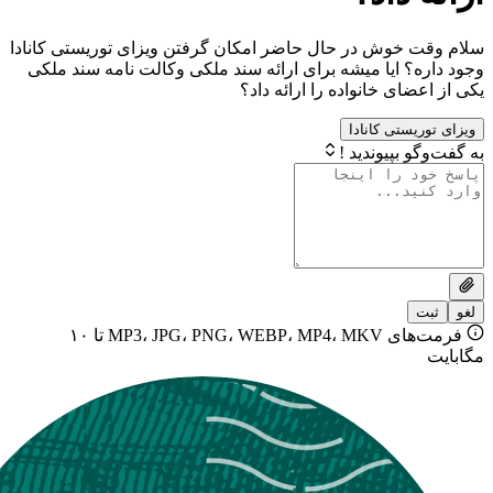
خوش در حال حاضر امکان گرفتن ویزای توریستی کانادا
 ایا میشه برای ارائه سند ملکی وکالت نامه سند ملکی
ای خانواده را ارائه داد؟
ستی کانادا
بپیوندید !
فرمت‌های MP3، JPG، PNG، WEBP، MP4، MKV تا ۱۰