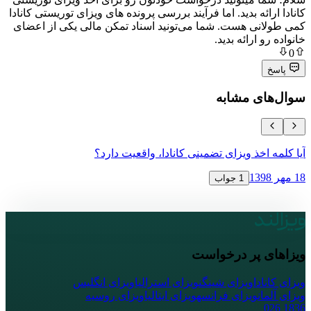
ه بدید. اما فرآیند بررسی پرونده های ویزای توریستی کانادا
ی هست. شما می‌تونید اسناد تمکن مالی یکی از اعضای
ارائه بدید.
ی مشابه
خذ ویزای تضمینی کانادا، واقعیت دارد؟
دریافت ویزای
18 مهر 1398
1 جواب
پر درخواست
ا
ویزای شینگن
ویزای استرالیا
ویزای انگلیس
ویزای فرانسه
ویزای ایتالیا
ویزای روسیه