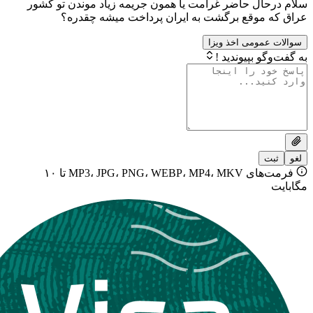
ل حاضر غرامت یا همون جریمه زیاد موندن تو کشور
وقع برگشت به ایران پرداخت میشه چقدره؟
ومی اخذ ویزا
بپیوندید !
فرمت‌های MP3، JPG، PNG، WEBP، MP4، MKV تا ۱۰