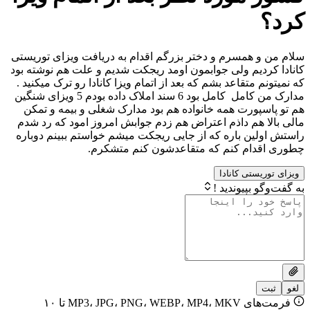
 همسرم و دختر بزرگم اقدام به دریافت ویزای توریستی
دیم ولی جوابمون اومد ریجکت شدیم و علت هم نوشته بود
 متقاعد بشم که بعد از اتمام ویزا کانادا رو ترک میکنید .
مدارک من کامل کامل بود 6 سند املاک داده بودم 5 ویزای شنگین
پورت همه خانواده هم بود مدارک شغلی و بیمه و تمکن
 هم داذم اعتراض هم زدم جوابش امروز امود که رد شدم
ین باره که از جایی ریجکت میشم خواستم ببینم دوباره
ام کنم که متقاعدشون کنم متشکرم.
ستی کانادا
بپیوندید !
فرمت‌های MP3، JPG، PNG، WEBP، MP4، MKV تا ۱۰