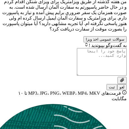
ذشته از طریق ویزامتریک برای ویزای شنگن اقدام کردم
حاضر پاسپورتم به سفارت آلمان ارسال شده است. به
ان یک سفر ضروری برایم پیش آمده و نیاز به پاسپورت
 ویزامتریک و سفارت آلمان ایمیل ارسال کرده ام ولی
 نگرفته ام. آیا تجربه مشابهی دارید؟ آیا میتوان پاسپورت
موقت از سفارت دریافت کرد؟
ومی اخذ ویزا
بپیوندید !
فرمت‌های MP3، JPG، PNG، WEBP، MP4، MKV تا ۱۰