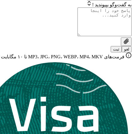
به گفت‌وگو بپیوندید !
لغو
ثبت
فرمت‌های MP3، JPG، PNG، WEBP، MP4، MKV تا ۱۰ مگابایت