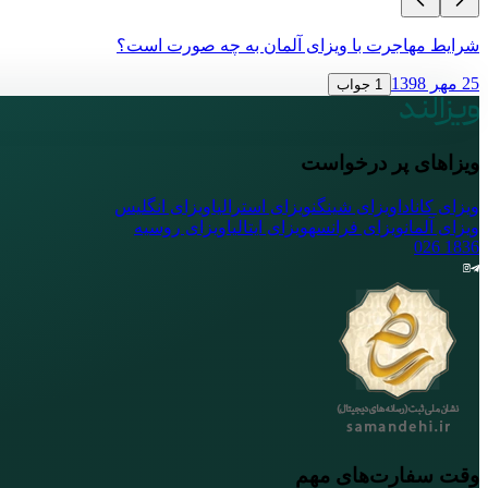
شرایط مهاجرت با ویزای آلمان به چه صورت است؟
25 مهر 1398
1 جواب
ویزاهای پر درخواست
ویزای کانادا
ویزای شینگن
ویزای استرالیا
ویزای انگلیس
ویزای آلمان
ویزای فرانسه
ویزای ایتالیا
ویزای روسیه
026
1836
وقت سفارت‌های مهم