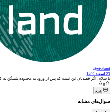
@visaland
23 اسفند 1402
با سلام؛ اگر قصدتان این است که پس از ورود به محدوده شینگن به کشو
0
پاسخ
سوال‌های مشابه