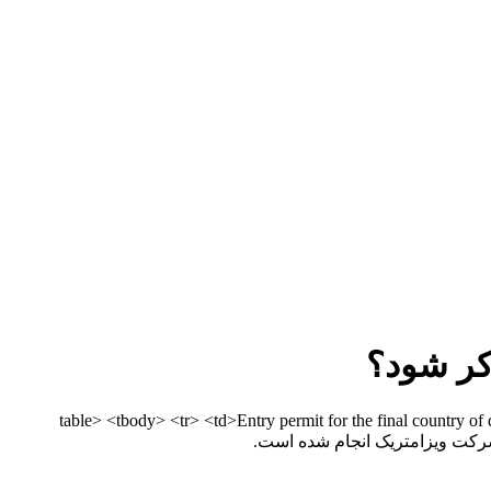
کر شود؟
table> <tbody> <tr> <td>Entry permit for the final country of destination, where applicable:</td> </tr> </>