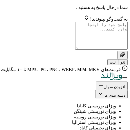
شما درحال پاسخ به هستید :
به گفت‌وگو بپیوندید !
لغو
ثبت
فرمت‌های MP3، JPG، PNG، WEBP، MP4، MKV تا ۱۰ مگابایت
افزودن سوال
دسته بندی ها
ویزای توریستی کانادا
ویزای توریستی شینگن
ویزای توریستی روسیه
ویزای توریستی استرالیا
ویزای تحصیلی کانادا