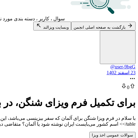
سوال ، کاربر ، دسته بندی مورد ن
بازگشت به صفحه اصلی انجمن
وبسایت ویزالند
@user-9bgG
23 اسفند 1402
0
برای تکمیل فرم ویزای شنگن، در 
</table> اسم کشور می‌بایست ایران نوشته شود یا آلمان؟ متقاضی در سال گذشته ویزای شنگن گرفته و از طریق اقدام ایشان در ایران و شرکت ویزامتریک انجام شده است.
سوالات عمومی اخذ ویزا