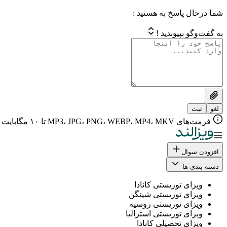
شما درحال پاسخ به هستید :
به گفت‌وگو بپیوندید !
لغو
ثبت
فرمت‌های MP3، JPG، PNG، WEBP، MP4، MKV تا ۱۰ مگابایت
افزودن سوال
دسته بندی ها
ویزای توریستی کانادا
ویزای توریستی شینگن
ویزای توریستی روسیه
ویزای توریستی استرالیا
ویزای تحصیلی کانادا