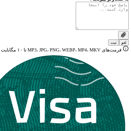
لغو
ثبت
فرمت‌های MP3، JPG، PNG، WEBP، MP4، MKV تا ۱۰ مگابایت