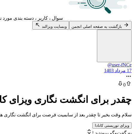
سوال ، کاربر ، دسته بندی مورد ن
بازگشت به صفحه اصلی انجمن
وبسایت ویزالند
@user-fNCe
17 مرداد 1403
0
چقدر برای انگشت نگاری ویزای کانا
سلام وقت بخیر تا چقدر بعد از سابمیت فرصت برای انگشت نگاری ه
ویزای توریستی کانادا
به گفت‌وگو بپیوندید !