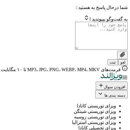
شما درحال پاسخ به هستید :
به گفت‌وگو بپیوندید !
لغو
ثبت
فرمت‌های MP3، JPG، PNG، WEBP، MP4، MKV تا ۱۰ مگابایت
افزودن سوال
دسته بندی ها
ویزای توریستی کانادا
ویزای توریستی شینگن
ویزای توریستی روسیه
ویزای توریستی استرالیا
ویزای تحصیلی کانادا