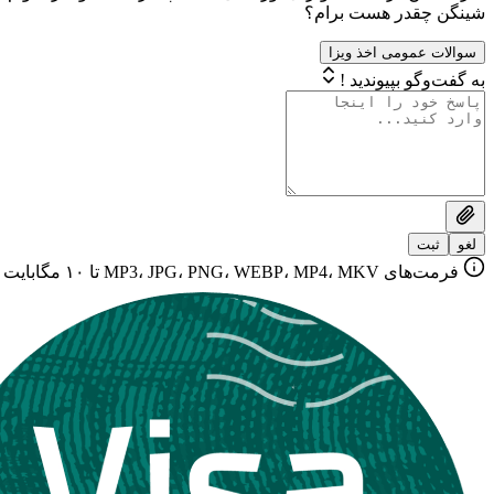
شینگن چقدر هست برام؟
سوالات عمومی اخذ ویزا
به گفت‌وگو بپیوندید !
لغو
ثبت
فرمت‌های MP3، JPG، PNG، WEBP، MP4، MKV تا ۱۰ مگابایت