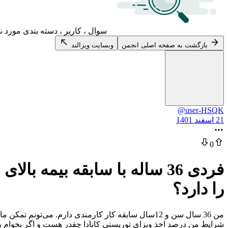
سوال ، کاربر ، دسته بندی مورد ن
بازگشت به صفحه اصلی انجمن
وبسایت ویزالند
@user-HSQK
21 اسفند 1401
0
را دارد؟
شرایط من درصد اخذ ویزای توریستی کانادا چقدر هست و اگر بخوام بع