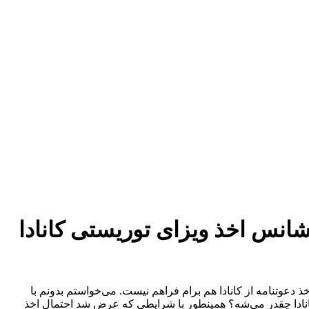
 مالی قوی چه قدر شانس اخذ ویزای توریستی کانادا
 و یک خونه به اسم خودم دارم. امکان اخذ دعوتنامه از کانادا هم برام فراهم نیست. می‌خواستم بدونم با
کانادا چقدر می‌شه؟ همینطور با شرایطی که عرض شد احتمال اخذ