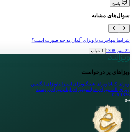
پاسخ
سوال‌های مشابه
شرایط مهاجرت با ویزای آلمان به چه صورت است؟
25 مهر 1398
1 جواب
ویزاهای پر درخواست
ویزای کانادا
ویزای شینگن
ویزای استرالیا
ویزای انگلیس
ویزای آلمان
ویزای فرانسه
ویزای ایتالیا
ویزای روسیه
026
1836