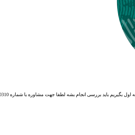
 باید بررسی انجام بشه لطفا جهت مشاوره با شماره 09020280310 تماس بگیرید.