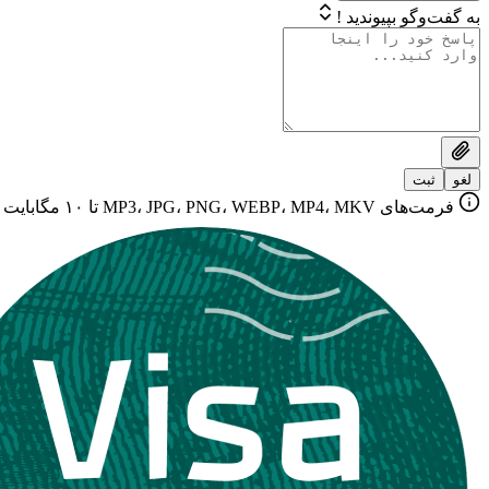
به گفت‌وگو بپیوندید !
لغو
ثبت
فرمت‌های MP3، JPG، PNG، WEBP، MP4، MKV تا ۱۰ مگابایت