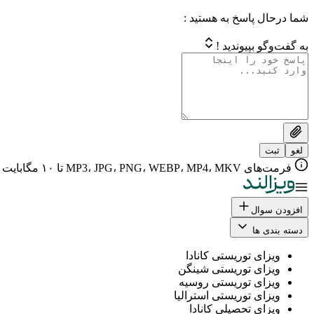
شما درحال پاسخ به هستید :
به گفت‌وگو بپیوندید !
لغو
ثبت
فرمت‌های MP3، JPG، PNG، WEBP، MP4، MKV تا ۱۰ مگابایت
افزودن سوال
دسته بندی ها
ویزای توریستی کانادا
ویزای توریستی شینگن
ویزای توریستی روسیه
ویزای توریستی استرالیا
ویزای تحصیلی کانادا