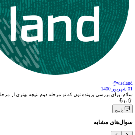
@visaland
01 شهریور 1400
سلام؛ برای بررسی پرونده تون که تو مرحله دوم نتیجه بهتری از مرحله اول بگیریم
0
پاسخ
سوال‌های مشابه