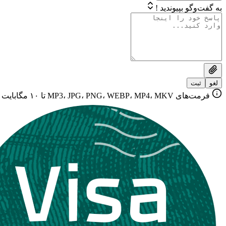
به گفت‌وگو بپیوندید !
لغو
ثبت
فرمت‌های MP3، JPG، PNG، WEBP، MP4، MKV تا ۱۰ مگابایت