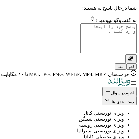
شما درحال پاسخ به هستید :
به گفت‌وگو بپیوندید !
لغو
ثبت
فرمت‌های MP3، JPG، PNG، WEBP، MP4، MKV تا ۱۰ مگابایت
افزودن سوال
دسته بندی ها
ویزای توریستی کانادا
ویزای توریستی شینگن
ویزای توریستی روسیه
ویزای توریستی استرالیا
ویزای تحصیلی کانادا