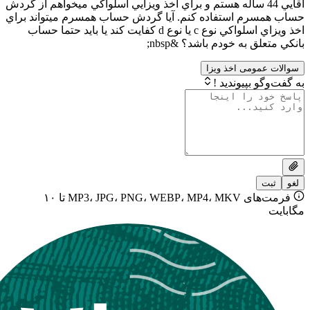
ايي 44 ساله هستم و براي اخذ ويزايي اسلواكي ميخواهم از گردش
م استفاده كنم. آيا گردش حساب همسرم ميتواند براي
اخذ ويزاي اسلواكي نوع c يا نوع d كفايت كند يا بايد حتما حساب
 به خودم باشد؟ &nbsp;
ومی اخذ ویزا
بپیوندید !
فرمت‌های MP3، JPG، PNG، WEBP، MP4، MKV تا ۱۰