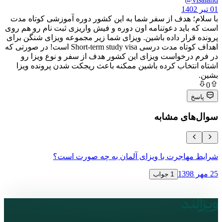
هدف از سفر شما به این کشور دوره آموزشی کوتاه مدت
ید دعوتنامه اون دوره و فیش واریزی ثبت نام رو هم روی
ار داده باشین. ویزای شما زیر مجموعه ویزای شنگن برای
اهداف کوتاه مدت درسی Short-term study visa است! در صورتی که
خواست ویزای این کشور هدف از سفر و نوع ویزا رو
خاب کرده باشین ممکنه باعث ریجکت شدن پرونده ویزا
ی مشابه
جرت با ویزای آلمان به چه صورت است؟
ویزای ترانز
12 آبان 1398
1 جواب