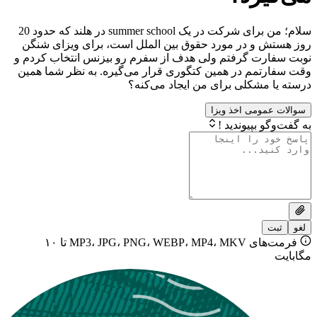
سلام؛ من برای شرکت در یک summer school در هلند که حدود 20
و در مورد حقوق بین الملل است، برای ویزای شنگن
ت گرفتم ولی هدف از سفرم رو بیزنس انتخاب کردم و
مم در همین کتگوری قرار می‌گیره. به نظر شما همین
مشکلی برای من ایجاد می‌کنه؟
ومی اخذ ویزا
بپیوندید !
فرمت‌های MP3، JPG، PNG، WEBP، MP4، MKV تا ۱۰