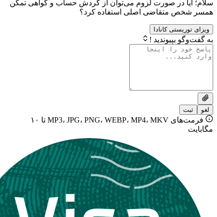
 در صورت لزوم می‌توان از گردش حساب و گواهی تمکن
 متقاضی اصلی استفاده کرد؟
ستی کانادا
بپیوندید !
فرمت‌های MP3، JPG، PNG، WEBP، MP4، MKV تا ۱۰