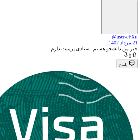
@user-cFXn
21 مرداد 1402
خیر من دانشجو هستم. استادی پرمیت دارم
0
پاسخ