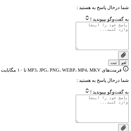
شما درحال پاسخ به هستید :
به گفت‌وگو بپیوندید !
لغو
ثبت
فرمت‌های MP3، JPG، PNG، WEBP، MP4، MKV تا ۱۰ مگابایت
شما درحال پاسخ به هستید :
به گفت‌وگو بپیوندید !