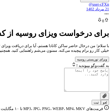
@user-cFXn
21 مرداد 1402
0
برای درخواست ویزای روسیه از کشور
با سلام؛ من درحال حاضر ساکن کانادا هستم، آیا برای دریافت ویزا
خیلی کار رو برام پیچیده می‌کنه. ممنون می‌شم راهنمایی کنید. همچ
ویزای توریستی روسیه
به گفت‌وگو بپیوندید !
لغو
ثبت
فرمت‌های MP3، JPG، PNG، WEBP، MP4، MKV تا ۱۰ مگابایت