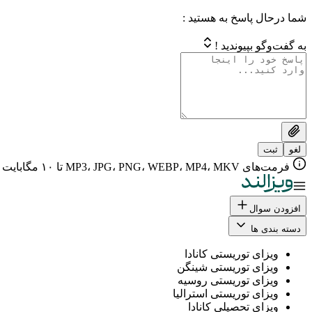
شما درحال پاسخ به هستید :
به گفت‌وگو بپیوندید !
لغو
ثبت
فرمت‌های MP3، JPG، PNG، WEBP، MP4، MKV تا ۱۰ مگابایت
افزودن سوال
دسته بندی ها
ویزای توریستی کانادا
ویزای توریستی شینگن
ویزای توریستی روسیه
ویزای توریستی استرالیا
ویزای تحصیلی کانادا