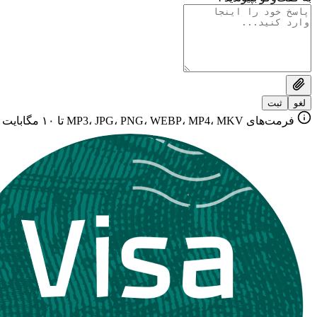
لغو
ثبت
فرمت‌های MP3، JPG، PNG، WEBP، MP4، MKV تا ۱۰ مگابایت