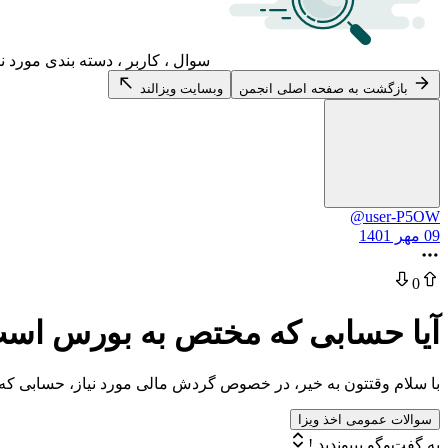
سوال ، کاربر ، دسته بندی مورد ن
بازگشت به صفحه اصلی انجمن
وبسایت ویزالند
@user-P5OW
09 مهر 1401
0
آیا حسابی که مختص به بورس است ر
با سلام وقتتون به خیر، در خصوص گردش مالی مورد نیاز، حسابی که
سوالات عمومی اخذ ویزا
به گفت‌وگو بپیوندید !