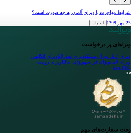
شرایط مهاجرت با ویزای آلمان به چه صورت است؟
25 مهر 1398
1 جواب
ویزاهای پر درخواست
ویزای کانادا
ویزای شینگن
ویزای استرالیا
ویزای انگلیس
ویزای آلمان
ویزای فرانسه
ویزای ایتالیا
ویزای روسیه
026
1836
وقت سفارت‌های مهم