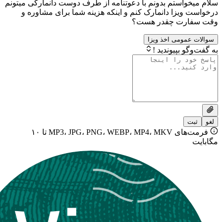
استم بدونم با دعوتنامه از طرف دوست دانمارکی میتونم
زا دانمارک کنم و اینکه هزینه شما برای مشاوره و
رت چقدر هست؟
ومی اخذ ویزا
بپیوندید !
فرمت‌های MP3، JPG، PNG، WEBP، MP4، MKV تا ۱۰