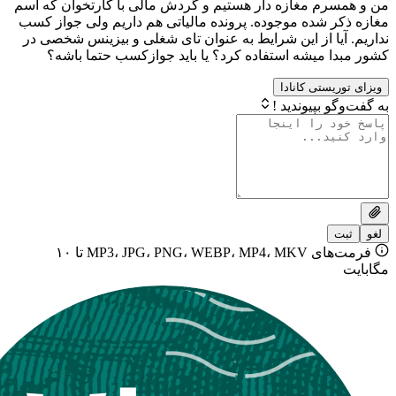
م مغازه دار هستیم و گردش مالی با کارتخوان که اسم
 شده موجوده. پرونده مالیاتی هم داریم ولی جواز کسب
ا از این شرایط به عنوان تای شغلی و بیزینس شخصی در
 میشه استفاده کرد؟ یا باید جوازکسب حتما باشه؟
ستی کانادا
بپیوندید !
فرمت‌های MP3، JPG، PNG، WEBP، MP4، MKV تا ۱۰