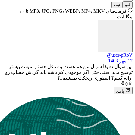
فرمت‌های MP3، JPG، PNG، WEBP، MP4، MKV تا ۱۰
@u
دقیقا سوال من هم هست و شاغل هستم. میشه بیشتر
د، یعنی حتی اگر موجودی کم باشه باید گردش حساب رو
م؟ اینطوری ریجکت نمیشیم..؟