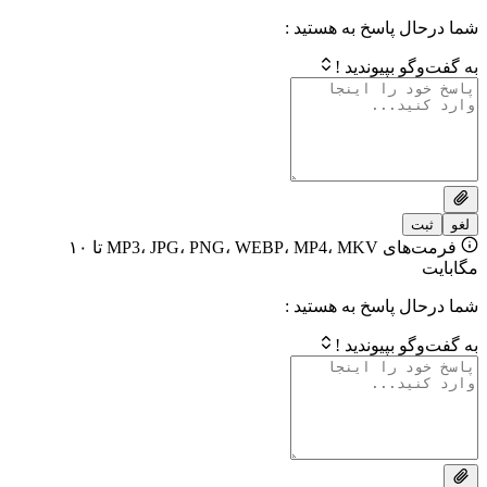
 پاسخ به هستید :
بپیوندید !
فرمت‌های MP3، JPG، PNG، WEBP، MP4، MKV تا ۱۰
 پاسخ به هستید :
بپیوندید !