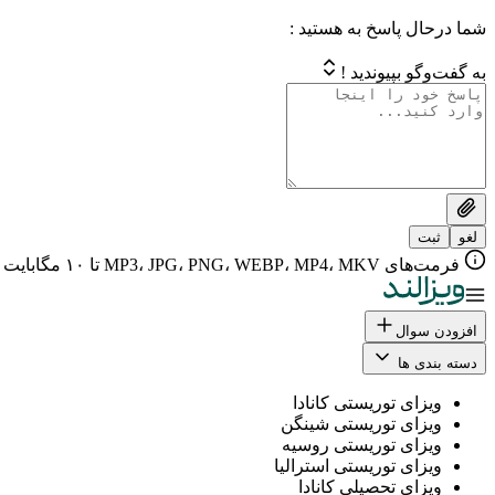
شما درحال پاسخ به هستید :
به گفت‌وگو بپیوندید !
لغو
ثبت
فرمت‌های MP3، JPG، PNG، WEBP، MP4، MKV تا ۱۰ مگابایت
افزودن سوال
دسته بندی ها
ویزای توریستی کانادا
ویزای توریستی شینگن
ویزای توریستی روسیه
ویزای توریستی استرالیا
ویزای تحصیلی کانادا