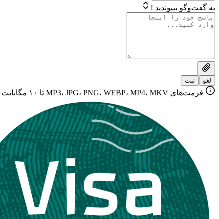
به گفت‌وگو بپیوندید !
لغو
ثبت
فرمت‌های MP3، JPG، PNG، WEBP، MP4، MKV تا ۱۰ مگابایت