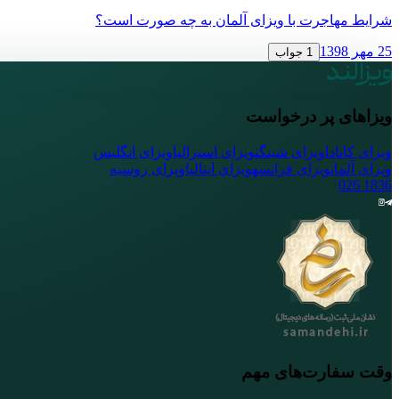
شرایط مهاجرت با ویزای آلمان به چه صورت است؟
25 مهر 1398
1 جواب
ویزاهای پر درخواست
ویزای کانادا
ویزای شینگن
ویزای استرالیا
ویزای انگلیس
ویزای آلمان
ویزای فرانسه
ویزای ایتالیا
ویزای روسیه
026
1836
وقت سفارت‌های مهم