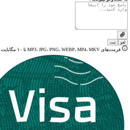
لغو
ثبت
فرمت‌های MP3، JPG، PNG، WEBP، MP4، MKV تا ۱۰ مگابایت