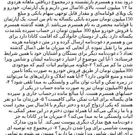
 و همسرم بازنشسته و درمجموع دریافتی ماهانه هردوی
ما ۱۲ میلیون است. بالای 56سال سن داریم و یک آپارتمان، خودرو و
ولنامه‌ای و مقدار قابل توجهی سهام بانکی و مبلغ
ون تومان سپرده بانکی یکساله به نام من است. یک آپارتمان
ه محضری به نام همسرم می‌باشد .از هفته گذشته همسرم
با فروش خودرو مبلغ 300 میلیون تومان در حساب سپرده بلندمدت
د. یکی از دوستان خانوادگی که اقامت کانادا دارد برای
م دعوت‌نامه ارسال کرده و در متن دعوتنامه هزینه
سفر ما را تقبل نموده .از آنجایی که میزبان ما طی 3سال گذشته
د 5 دعوت‌نامه دیگر برای بستگان و آشنایان خود با همین شرایط
فرستاده: ۱-آیا این موضوع از اعتبار دعوت‌‌نامه ایشان و شانس ویزا
شدن ما کم می‌کند؟ ۲-چگونه می‌توانیم اثبات کنیم که موجودی
یون تومان از طریق فروش خودرو به صورت یکجا تامین
شده و منبع قانونی دارد؟ ۳-آیا همه املاک و دارایی‌های ما می‌توانند
در زمره تمکن و اثبات توان مالی و وابستگی به مبدا تلقی شود؟ ۴-
غ 80میلیون تومان نیز به صورت مانده حساب در یکی از
مسرم هست. آیا مبالغ مانده درحساب جاری و سپرده
های یکساله برای اثبات تمکن مالی کافیست؟ ۵- فرزندان ما دو نفر
هستند که یکی ازدواج کرده و دختر دیگرم با 34سال سن مجرد است
دگی می‌کند آیا همراه نبودن دخترم در این سفر کمکی به
اثبات وابستگی ما به مبدا می‌کند؟ ۶-میزبان ما در کانادا به جز
 هیچ مدارک دیگری پیوست نمی‌کند. آیا بدون مدارک
پیوست شانسی برای ویزا شدن داریم؟ ۷- درمجموع چه توصیه ای
یش شانس ویزا شدن ما دارید؟ ممنون می‌شوم به تمامی