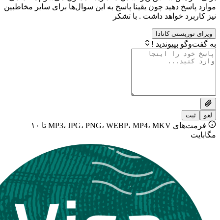
 دهید چون یقینا پاسخ به این سوال‌ها برای سایر مخاطبین
 خواهد داشت . با تشکر
ستی کانادا
بپیوندید !
فرمت‌های MP3، JPG، PNG، WEBP، MP4، MKV تا ۱۰