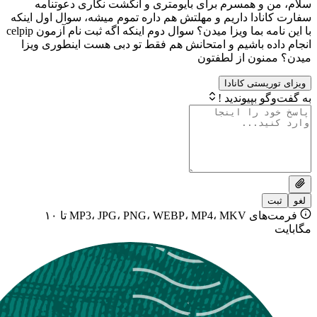
و همسرم برای بایومتری و انگشت نگاری دعوتنامه
دا داریم و مهلتش هم داره تموم میشه، سوال اول اینکه
با این نامه بما ویزا میدن؟ سوال دوم اینکه اگه ثبت نام آزمون celpip
ه باشیم و امتحانش هم فقط تو دبی هست اینطوری ویزا
ون از لطفتون
ستی کانادا
بپیوندید !
فرمت‌های MP3، JPG، PNG، WEBP، MP4، MKV تا ۱۰