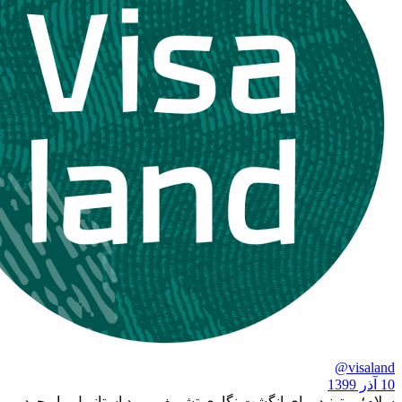
نید برای انگشت نگاری تشریف ببرید استانبول. با وجود