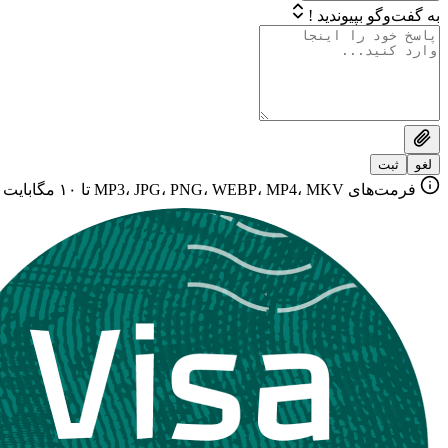
به گفت‌وگو بپیوندید !
لغو
ثبت
فرمت‌های MP3، JPG، PNG، WEBP، MP4، MKV تا ۱۰ مگابایت