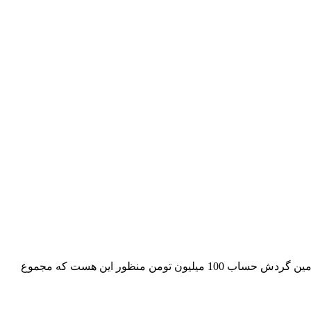
سلام. وقت به خیر، ما برنامه سفر به حوزه شینگن برای تابستان داریم، برای ویزا شینگن گردش حساب چقدر نیاز هست و اینکه مثلاً برای تامین گردش حساب 100 میلیون تومن منظور این هست که مجموع