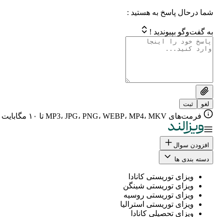
شما درحال پاسخ به هستید :
به گفت‌وگو بپیوندید !
لغو
ثبت
فرمت‌های MP3، JPG، PNG، WEBP، MP4، MKV تا ۱۰ مگابایت
افزودن سوال
دسته بندی ها
ویزای توریستی کانادا
ویزای توریستی شینگن
ویزای توریستی روسیه
ویزای توریستی استرالیا
ویزای تحصیلی کانادا