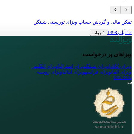
تمکن مالی و گردش حساب ویزای توریستی شینگن
12 آبان 1398
1 جواب
ویزاهای پر درخواست
ویزای کانادا
ویزای شینگن
ویزای استرالیا
ویزای انگلیس
ویزای آلمان
ویزای فرانسه
ویزای ایتالیا
ویزای روسیه
026
1836