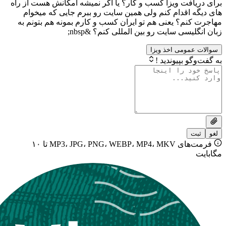
فت ویزا کسب و کار؟ یا اگر نمیشه امکانش هست از راه
اقدام کنم ولی همین سایت رو ببرم جایی که میخوام
؟ یعنی هم تو ایران کسب و کارم بمونه هم بتونم به
ی سایت رو بین المللی کنم؟ &nbsp;
ومی اخذ ویزا
بپیوندید !
فرمت‌های MP3، JPG، PNG، WEBP، MP4، MKV تا ۱۰