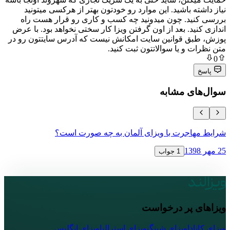
 باشید. این موارد رو خودتون بهتر از هرکسی میتونید
د. چون میدونید چه کسب و کاری رو قرار هست راه
د. بعد از اون گرفتن ویزا کار سختی نخواهد بود. با عرض
 قوانین سایت امکانش نیست که آدرس سایتتون رو در
و یا سوالاتتون ثبت کنید.
ی مشابه
جرت با ویزای آلمان به چه صورت است؟
ویزای ترانز
12 آبان 1398
1 جواب
پر درخواست
ا
ویزای شینگن
ویزای استرالیا
ویزای انگلیس