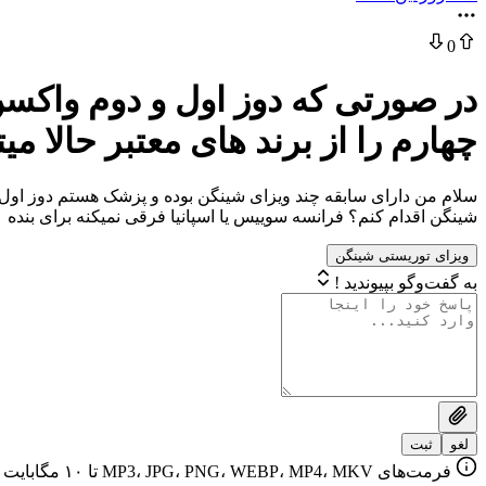
0
در صورتی که دوز اول و دوم واکسن 
چهارم را از برند های معتبر حالا 
سلام من دارای سابقه چند ویزای شینگن بوده و پزشک هستم دوز اول و د
شینگن اقدام کنم؟ فرانسه سوییس یا اسپانیا فرقی نمیکنه برای بنده
ویزای توریستی شینگن
به گفت‌وگو بپیوندید !
لغو
ثبت
فرمت‌های MP3، JPG، PNG، WEBP، MP4، MKV تا ۱۰ مگابایت