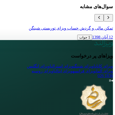
سوال‌های مشابه
تمکن مالی و گردش حساب ویزای توریستی شینگن
12 آبان 1398
1 جواب
ویزاهای پر درخواست
ویزای کانادا
ویزای شینگن
ویزای استرالیا
ویزای انگلیس
ویزای آلمان
ویزای فرانسه
ویزای ایتالیا
ویزای روسیه
026
1836