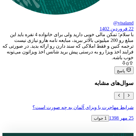
با سلام؛ تمکن مالی خوبی دارید ولی برای خانواده 4 نفره باید این
مبلغ رو 200 میلیونی بالاتر ببرید، مبایعه نامه هارو نیازی نیست
 و فقط املاکی که سند دارن رو ارائه بدید. در صورتی که
 ویزا رو به درستی پیش برید شانس اخذ ویزاتون می‌تونه
.
ی مشابه
جرت با ویزای آلمان به چه صورت است؟
ویزای ترانز
12 آبان 1398
1 جواب