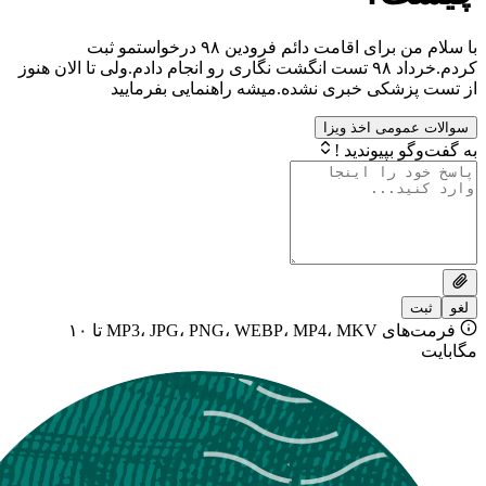
با سلام من برای اقامت دائم فرودین ۹۸ درخواستمو ثبت
کردم.خرداد ۹۸ تست انگشت نگاری رو انجام دادم.ولی تا الان هنوز
شکی خبری نشده.میشه راهنمایی بفرمایید
ومی اخذ ویزا
بپیوندید !
فرمت‌های MP3، JPG، PNG، WEBP، MP4، MKV تا ۱۰