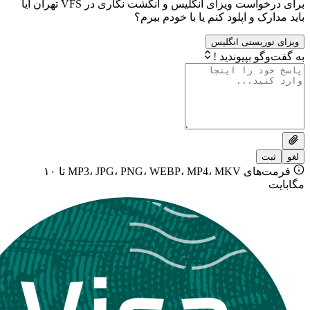
برای درخواست ویزای انگلیس و انگشت نگاری در VFS تهران ایا
و اپلود کنم یا با خودم ببرم؟
یستی انگلیس
بپیوندید !
فرمت‌های MP3، JPG، PNG، WEBP، MP4، MKV تا ۱۰