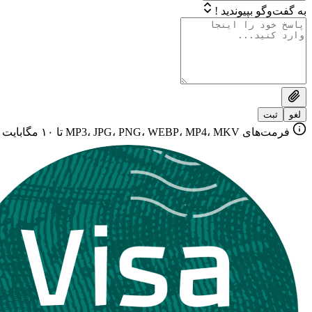
به گفت‌وگو بپیوندید !
لغو
ثبت
فرمت‌های MP3، JPG، PNG، WEBP، MP4، MKV تا ۱۰ مگابایت