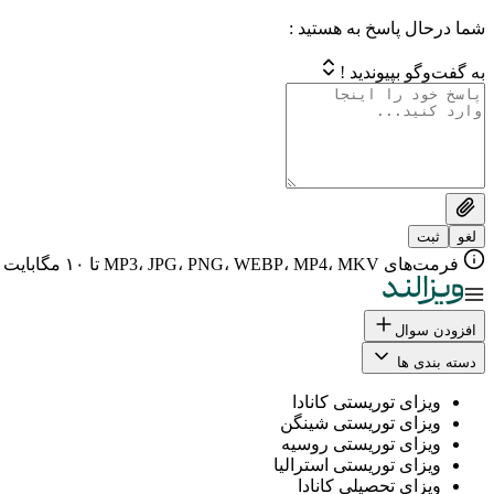
شما درحال پاسخ به هستید :
به گفت‌وگو بپیوندید !
لغو
ثبت
فرمت‌های MP3، JPG، PNG، WEBP، MP4، MKV تا ۱۰ مگابایت
افزودن سوال
دسته بندی ها
ویزای توریستی کانادا
ویزای توریستی شینگن
ویزای توریستی روسیه
ویزای توریستی استرالیا
ویزای تحصیلی کانادا