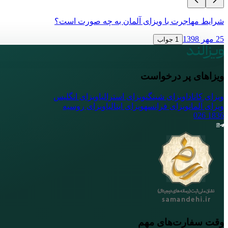
شرایط مهاجرت با ویزای آلمان به چه صورت است؟
25 مهر 1398
1 جواب
ویزاهای پر درخواست
ویزای کانادا
ویزای شینگن
ویزای استرالیا
ویزای انگلیس
ویزای آلمان
ویزای فرانسه
ویزای ایتالیا
ویزای روسیه
026
1836
وقت سفارت‌های مهم