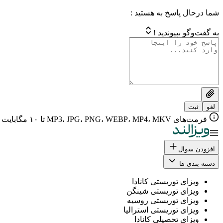
شما درحال پاسخ به هستید :
به گفت‌وگو بپیوندید !
لغو
ثبت
فرمت‌های MP3، JPG، PNG، WEBP، MP4، MKV تا ۱۰ مگابایت
افزودن سوال
دسته بندی ها
ویزای توریستی کانادا
ویزای توریستی شینگن
ویزای توریستی روسیه
ویزای توریستی استرالیا
ویزای تحصیلی کانادا