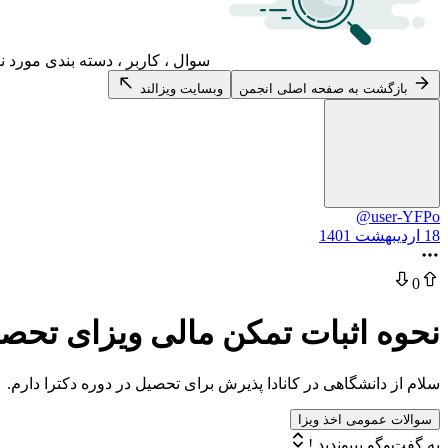
سوال ، کاربر ، دسته بندی مورد ن
بازگشت به صفحه اصلی انجمن
وبسایت ویزالند
@user-YFPo
18 اردیبهشت 1401
0
نحوه اثبات تمکن مالی ویزای تحص
سلام از دانشگاهی در کانادا پذیرش برای تحصیل در دوره دکترا دارم. سپ
سوالات عمومی اخذ ویزا
به گفت‌وگو بپیوندید !