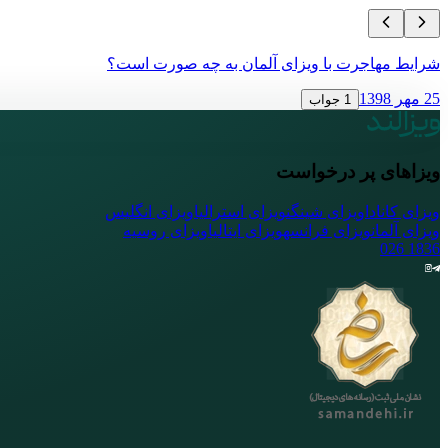
شرایط مهاجرت با ویزای آلمان به چه صورت است؟
25 مهر 1398
1 جواب
ویزاهای پر درخواست
ویزای کانادا
ویزای شینگن
ویزای استرالیا
ویزای انگلیس
ویزای آلمان
ویزای فرانسه
ویزای ایتالیا
ویزای روسیه
026
1836