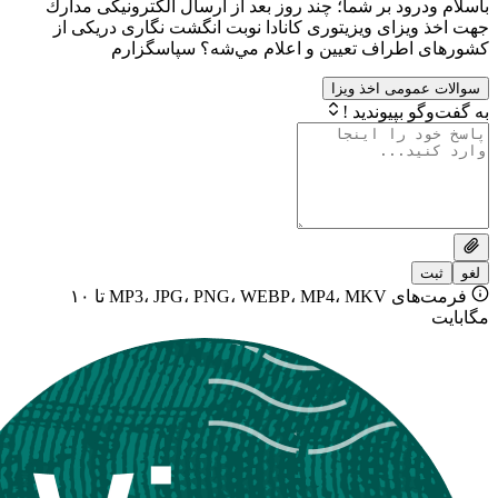
ود بر شما؛ چند روز بعد از ارسال الكترونيكى مدارك
يزاى ويزيتورى كانادا نوبت انگشت نگارى دريكى از
طراف تعيين و اعلام مي‌شه؟ سپاسگزارم
ومی اخذ ویزا
بپیوندید !
فرمت‌های MP3، JPG، PNG، WEBP، MP4، MKV تا ۱۰