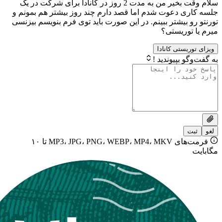
سلام وقت بخیر من به مدت 2 روز در کانادا برای شرکت در یک
 دعوت شدم اما قصد دارم چند روز بیشتر هم بمونم و
بیشتر ببینم. در این صورت باید توی فرم بنویسم بیزنسی
وریستی؟
ستی کانادا
بپیوندید !
فرمت‌های MP3، JPG، PNG، WEBP، MP4، MKV تا ۱۰