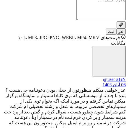
فرمت‌های MP3، JPG، PNG، WEBP، MP4، MKV تا ۱۰
@
 میکنم منظورتون از جعلی بودن دعوتنامه چی هست ؟
د تا از موسساتی که توی کانادا سمینار و نمایشگاه برگزار
 گرفتم و در مورد اینکه اگه بخوام توی یکی از
ی تخصصی مربوط به شغل و رشته تحصیلی ام شرکت
 شون چطور هست ، سوال کردم و گفتن بعد از پرداخت
ار و پر کردن فرم ثبت نام در سمینار اونا دعوتنامه
مینار رو برام ایمیل میکنن. منطورتون این هست که