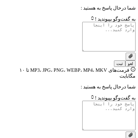
 پاسخ به هستید :
بپیوندید !
فرمت‌های MP3، JPG، PNG، WEBP، MP4، MKV تا ۱۰
 پاسخ به هستید :
بپیوندید !