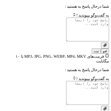
 پاسخ به هستید :
بپیوندید !
فرمت‌های MP3، JPG، PNG، WEBP، MP4، MKV تا ۱۰
 پاسخ به هستید :
بپیوندید !