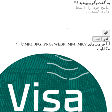
بپیوندید !
فرمت‌های MP3، JPG، PNG، WEBP، MP4، MKV تا ۱۰