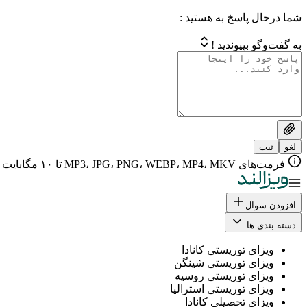
شما درحال پاسخ به هستید :
به گفت‌وگو بپیوندید !
لغو
ثبت
فرمت‌های MP3، JPG، PNG، WEBP، MP4، MKV تا ۱۰ مگابایت
افزودن سوال
دسته بندی ها
ویزای توریستی کانادا
ویزای توریستی شینگن
ویزای توریستی روسیه
ویزای توریستی استرالیا
ویزای تحصیلی کانادا