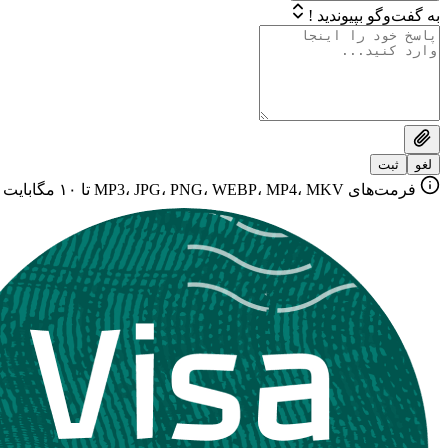
به گفت‌وگو بپیوندید !
لغو
ثبت
فرمت‌های MP3، JPG، PNG، WEBP، MP4، MKV تا ۱۰ مگابایت