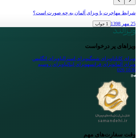
شرایط مهاجرت با ویزای آلمان به چه صورت است؟
25 مهر 1398
1 جواب
ویزاهای پر درخواست
ویزای کانادا
ویزای شینگن
ویزای استرالیا
ویزای انگلیس
ویزای آلمان
ویزای فرانسه
ویزای ایتالیا
ویزای روسیه
026
1836
وقت سفارت‌های مهم