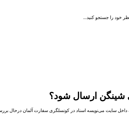
ظر خود را جستجو کنید...
 شینگن ارسال شود؟
مبردرخواست ویزای شینگن داده‌ام اما ۲۱روز گذشته داخل سایت می‌نویسه اسناد در کونسلگری س