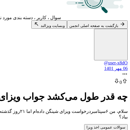
سوال ، کاربر ، دسته بندی مورد ن
بازگشت به صفحه اصلی انجمن
وبسایت ویزالند
@user-x8dO
06 مهر 1401
0
چه قدر طول می‌کشد جواب ویزای
سلام، من ۶سپتا
بیاد؟
سوالات عمومی اخذ ویزا