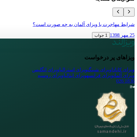
شرایط مهاجرت با ویزای آلمان به چه صورت است؟
25 مهر 1398
1 جواب
ویزاهای پر درخواست
ویزای کانادا
ویزای شینگن
ویزای استرالیا
ویزای انگلیس
ویزای آلمان
ویزای فرانسه
ویزای ایتالیا
ویزای روسیه
026
1836