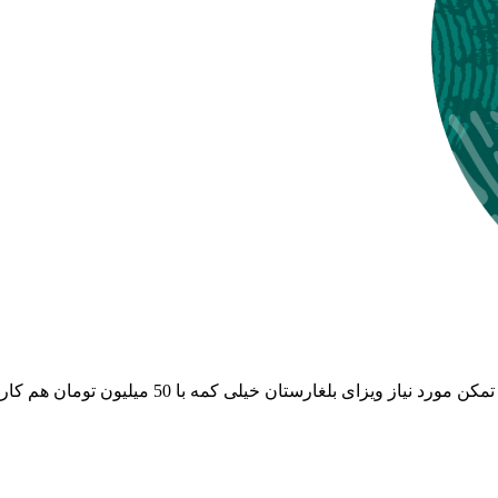
ه با 50 میلیون تومان هم کار ایشون درست می‌شه. پس زیاد کار سختی نیست.