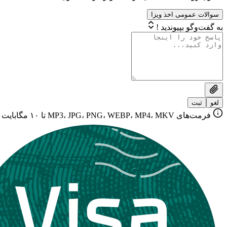
سوالات عمومی اخذ ویزا
به گفت‌وگو بپیوندید !
لغو
ثبت
فرمت‌های MP3، JPG، PNG، WEBP، MP4، MKV تا ۱۰ مگابایت