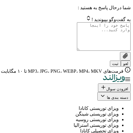
شما درحال پاسخ به هستید :
به گفت‌وگو بپیوندید !
لغو
ثبت
فرمت‌های MP3، JPG، PNG، WEBP، MP4، MKV تا ۱۰ مگابایت
افزودن سوال
دسته بندی ها
ویزای توریستی کانادا
ویزای توریستی شینگن
ویزای توریستی روسیه
ویزای توریستی استرالیا
ویزای تحصیلی کانادا