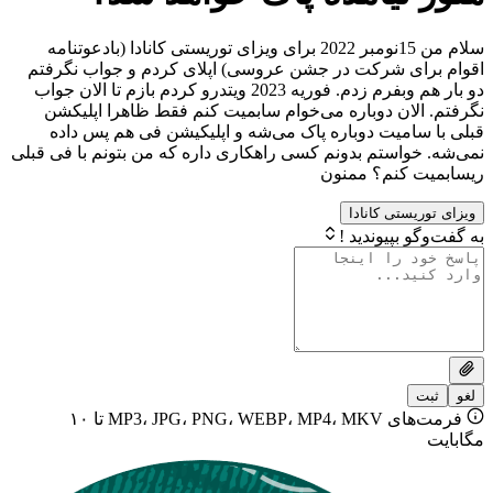
سلام من 15نومبر 2022 برای ویزای توریستی کانادا (بادعوتنامه
ی شرکت در جشن عروسی) اپلای کردم و جواب نگرفتم
دو بار هم وبفرم زدم. فوریه 2023 ویتدرو کردم بازم تا الان جواب
لان دوباره می‌خوام سابمیت کنم فقط ظاهرا اپلیکشن
امیت دوباره پاک می‌شه و اپلیکیشن فی هم پس داده
واستم بدونم کسی راهکاری داره که من بتونم با فی قبلی
کنم؟ ممنون
ستی کانادا
بپیوندید !
فرمت‌های MP3، JPG، PNG، WEBP، MP4، MKV تا ۱۰