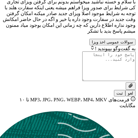
خسته نباشید میخواستم بدونم برای گرفتن ویزای تجاری
برای صدور ویزا فراهم میشه یعنی اینکه سفارت هلند با
رایط موجود اصلا ویزای جدید صادر میکنه امکان گرفتن
در سفارت وجود داره یا خیر و اگه در حال حاضر امکانش
 اطلاع دارین که چه زمانی این امکان بوجود میاد ممنون
بدید با تشکر
ومی اخذ ویزا
بپیوندید !
فرمت‌های MP3، JPG، PNG، WEBP، MP4، MKV تا ۱۰