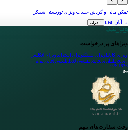
تمکن مالی و گردش حساب ویزای توریستی شینگن
12 آبان 1398
1 جواب
ویزاهای پر درخواست
ویزای کانادا
ویزای شینگن
ویزای استرالیا
ویزای انگلیس
ویزای آلمان
ویزای فرانسه
ویزای ایتالیا
ویزای روسیه
026
1836
وقت سفارت‌های مهم