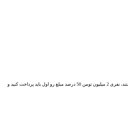
سلام، اگر از طریق ویزالند اقدام کنید، هزینه ویزای خودتون و همسرتون، نفری 3 میلیون تومن هزینه ویزای فرزندانتون چون زیر 12 سال هستند، نفری 2 میلیون تومن 50 درصد مبلغ رو اول باید پرداخت کنید و