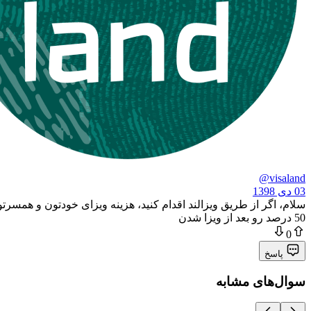
@visaland
03 دی 1398
50 درصد رو بعد از ویزا شدن
0
پاسخ
سوال‌های مشابه