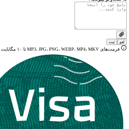
لغو
ثبت
فرمت‌های MP3، JPG، PNG، WEBP، MP4، MKV تا ۱۰ مگابایت