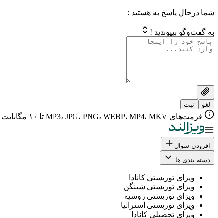
شما درحال پاسخ به هستید :
به گفت‌وگو بپیوندید !
لغو
ثبت
فرمت‌های MP3، JPG، PNG، WEBP، MP4، MKV تا ۱۰ مگابایت
افزودن سوال
دسته بندی ها
ویزای توریستی کانادا
ویزای توریستی شینگن
ویزای توریستی روسیه
ویزای توریستی استرالیا
ویزای تحصیلی کانادا