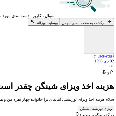
سوال ، کاربر ، دسته بندی مورد ن
بازگشت به صفحه اصلی انجمن
وبسایت ویزالند
@user-ydu4
02 دی 1398
0
هزینه اخذ ویزای شینگن چقدر اس
سلام هزینه اخذ ویزای توریستی ایتالیای برا خانواده چهار نفره من و ه
ویزای توریستی شینگن
به گفت‌وگو بپیوندید !