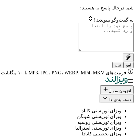
شما درحال پاسخ به هستید :
به گفت‌وگو بپیوندید !
لغو
ثبت
فرمت‌های MP3، JPG، PNG، WEBP، MP4، MKV تا ۱۰ مگابایت
افزودن سوال
دسته بندی ها
ویزای توریستی کانادا
ویزای توریستی شینگن
ویزای توریستی روسیه
ویزای توریستی استرالیا
ویزای تحصیلی کانادا