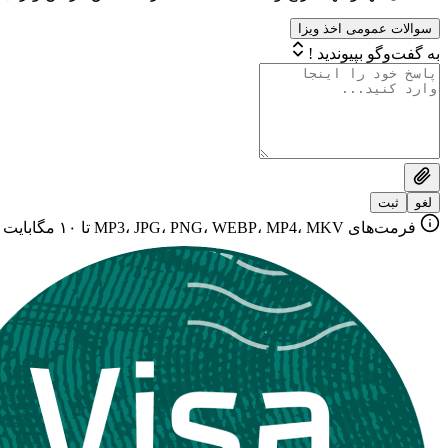
سوالات عمومی اخذ ویزا
به گفت‌وگو بپیوندید !
لغو
ثبت
فرمت‌های MP3، JPG، PNG، WEBP، MP4، MKV تا ۱۰ مگابایت