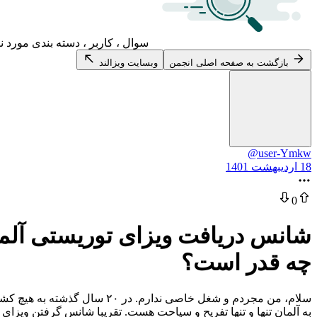
سوال ، کاربر ، دسته بندی مورد ن
بازگشت به صفحه اصلی انجمن
وبسایت ویزالند
@user-Ymkw
18 اردیبهشت 1401
0
شانس دریافت ویزای توریستی آلم
چه قدر است؟
سلام، من مجردم و شغل خاصی ن
به آلمان تنها و تنها تفریح و سیاحت هست. تقریبا شانس گرفتن ویز