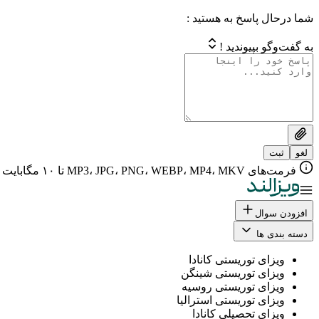
شما درحال پاسخ به هستید :
به گفت‌وگو بپیوندید !
لغو
ثبت
فرمت‌های MP3، JPG، PNG، WEBP، MP4، MKV تا ۱۰ مگابایت
افزودن سوال
دسته بندی ها
ویزای توریستی کانادا
ویزای توریستی شینگن
ویزای توریستی روسیه
ویزای توریستی استرالیا
ویزای تحصیلی کانادا