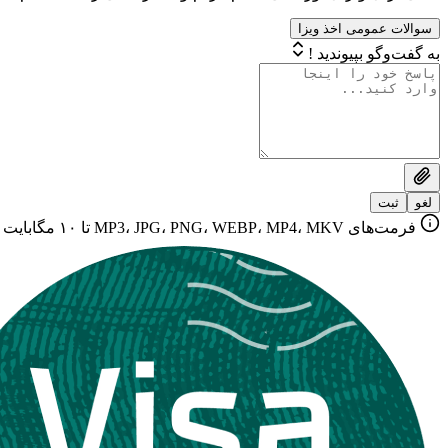
سوالات عمومی اخذ ویزا
به گفت‌وگو بپیوندید !
لغو
ثبت
فرمت‌های MP3، JPG، PNG، WEBP، MP4، MKV تا ۱۰ مگابایت