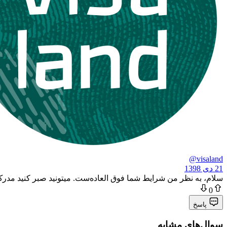
@visaland
21 دی 1398
سلام، به نظر من شرایط شما فوق العاده‌ست. میتونید صبر کنید مدرک ز
0
پاسخ
سوال‌های مشابه