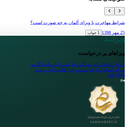
شرایط مهاجرت با ویزای آلمان به چه صورت است؟
25 مهر 1398
1 جواب
ویزاهای پر درخواست
ویزای کانادا
ویزای شینگن
ویزای استرالیا
ویزای انگلیس
ویزای آلمان
ویزای فرانسه
ویزای ایتالیا
ویزای روسیه
026
1836