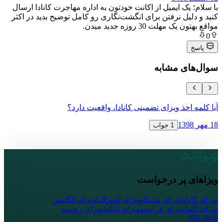
ک ایمیل از اکانت خودتون به اداره مهاجرت کانادا ارسال
ل نرفتن برای انگشت‌نگاری رو کامل توضیح بدید در اکثر
لت 30 روزه جدید میدن.
ی مشابه
خذ ویزای تضمینی کانادا، واقعیت دارد؟
دریافت ویزای
18 مهر 1398
1 جواب
پر درخواست
ا
ویزای شینگن
ویزای استرالیا
ویزای انگلیس
ویزای فرانسه
ویزای ایتالیا
ویزای روسیه