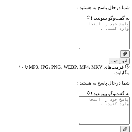
 پاسخ به هستید :
بپیوندید !
فرمت‌های MP3، JPG، PNG، WEBP، MP4، MKV تا ۱۰
 پاسخ به هستید :
بپیوندید !