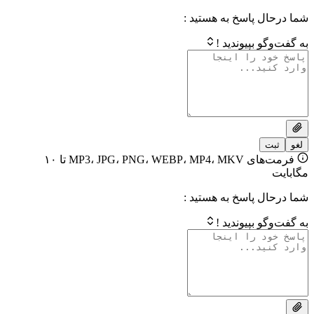
 پاسخ به هستید :
بپیوندید !
فرمت‌های MP3، JPG، PNG، WEBP، MP4، MKV تا ۱۰
 پاسخ به هستید :
بپیوندید !