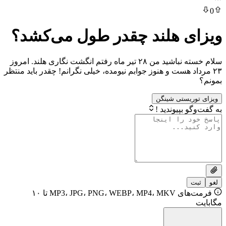
 هلند چقدر طول می‌کشد؟
سلام‌ خسته نباشید من ۲۸ تیر ماه رفتم انگشت نگاری هلند. امروز
د هست و هنوز جوابم نیومده، خیلی نگرانم! چقدر باید منتظر
یستی شینگن
بپیوندید !
فرمت‌های MP3، JPG، PNG، WEBP، MP4، MKV تا ۱۰